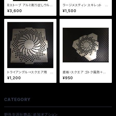
Bストーブ アルミ削り出しウルト
ラージメスティン スキレット 鋳
ラライト超小型ストーブ
鉄ホーロー加工鉄板（野外生活
¥3,600
¥1,500
社版）
トライアングル→スクエア用
底板・スクエア ゴトク風防＋焚
底板単品の販売
き火オプションフルセットの追加
¥1,200
¥950
としての トライアングル焚き火
用底板
CATEGORY
野外生活社商品：追加オプション