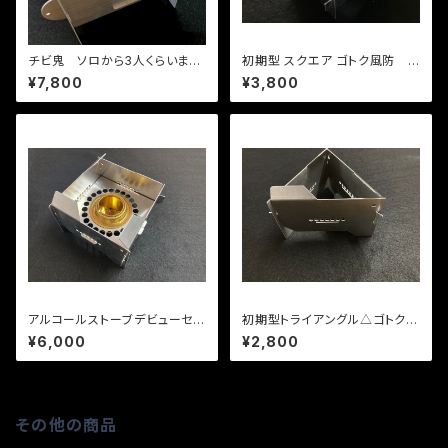
チビ鬼 ソロから3人くらいまで
初期型 スクエア ゴトク風防
の調理グリル 炭火、アルコール
（四角バージョン）
¥7,800
¥3,800
ストーブ、小枝で使えます
アルコールストーブデビューセッ
初期型トライアングル△ゴトク風
ト（初期型スクエア-四角-ゴトク
防（ロゴなし）
¥6,000
¥2,800
風防）
その他の商品