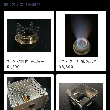
同じカテゴリの商品
ステンレス鋼材十字五徳mini
Bストーブ アルミ削り出しウルト
ラライト超小型ストーブ
¥1,200
¥3,600